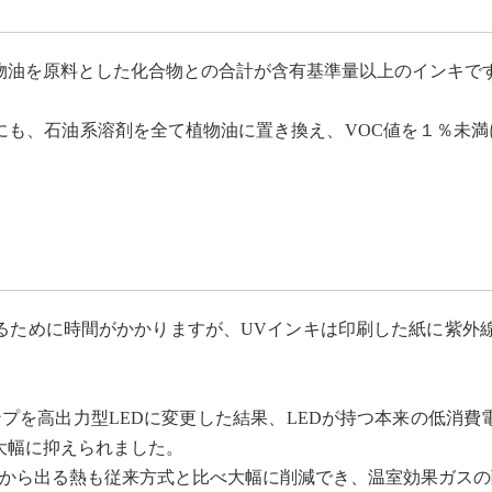
物油を原料とした化合物との合計が含有基準量以上のインキで
も、石油系溶剤を全て植物油に置き換え、VOC値を１％未満に
ために時間がかかりますが、UVインキは印刷した紙に紫外線
プを高出力型LEDに変更した結果、LEDが持つ本来の低消費
大幅に抑えられました。
程から出る熱も従来方式と比べ大幅に削減でき、温室効果ガス