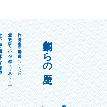
捨三郎が明治２７年に家業を継承し、
服値札の製造を手掛けたのが始まりであります。
当社の歴史は慶應４年、初代野崎茂七が京都において呉
創業からの歴史