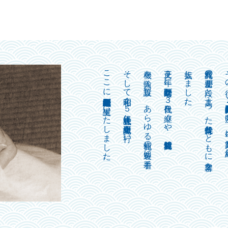
ここに野崎印刷紙業株式会社が誕生いたしました。
そして昭和１５年 株式会社に組織変更を行い、
機を輸入、設置し、あらゆる値札の製造に着手。
大正９年に野崎政之助が３代目を継ぐや、雑貨値札製造
拡大しました。
呉服札の需要が一段と高まった時代背景とともに業容を
その後、２代目野崎